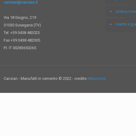
canzian@canzian.it
ricerca e t
Via 18 Giugno, 219
marmi e gra
31030 Susegana (TV)
Tel. +39 0438 482023
Fax +39 0438 482005
P.I. IT 00283650265
Canzian - Manufatti in cemento © 2022 - credits
Milacomm