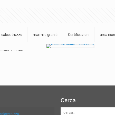
 calcestruzzo
marmi e graniti
Certificazioni
area rise
Cerca
 calcestruzzo