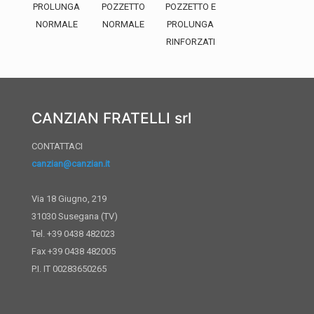
PROLUNGA
POZZETTO
POZZETTO E
NORMALE
NORMALE
PROLUNGA
RINFORZATI
CANZIAN FRATELLI srl
CONTATTACI
canzian@canzian.it
Via 18 Giugno, 219
31030 Susegana (TV)
Tel. +39 0438 482023
Fax +39 0438 482005
P.I. IT 00283650265