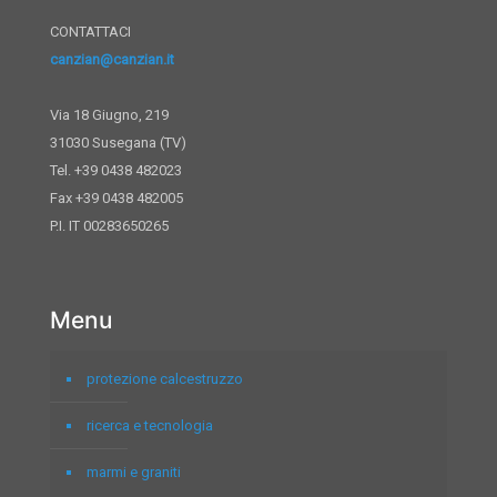
CONTATTACI
canzian@canzian.it
Via 18 Giugno, 219
31030 Susegana (TV)
Tel. +39 0438 482023
Fax +39 0438 482005
P.I. IT 00283650265
Menu
protezione calcestruzzo
ricerca e tecnologia
marmi e graniti