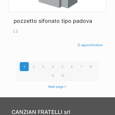
pozzetto sifonato tipo padova
[…]
approfondisci
1
2
3
4
5
6
7
8
9
10
Next page
CANZIAN FRATELLI srl